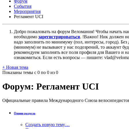
Форум
События
Мероприятия
Регламент UCI
Добро пожаловать на форум Веломания! Чтобы начать нас
необходимо
зарегистрироваться
. !Важно! Ник должен н
надо заполнить по минимуму (пол, интересы, город). Б
(минимум) не вызывают у нас подозрений, то аккаунт бу
рекомендуем заполнять все поля профиля для Вашего и на
ознакомиться. Если есть вопросы — пишите: vlad@veloman
+
Новая тема
Показаны темы с 0 по 0 из 0
Форум:
Регламент UCI
Официальные правила Международного Союза велосипедисто
Опции раздела
Создать новую тему…