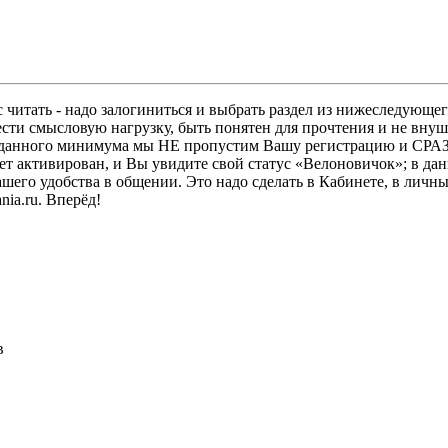
 читать - надо залогиниться и выбрать раздел из нижеследующег
ести смысловую нагрузку, быть понятен для прочтения и не в
ез данного минимума мы НЕ пропустим Вашу регистрацию и СРАЗ
дет активирован, и Вы увидите свой статус «Велоновичок»; в да
шего удобства в общении. Это надо сделать в Кабинете, в личны
ia.ru. Вперёд!
в