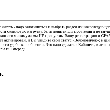
 читать - надо залогиниться и выбрать раздел из нижеследующег
ести смысловую нагрузку, быть понятен для прочтения и не в
ез данного минимума мы НЕ пропустим Вашу регистрацию и СРАЗ
дет активирован, и Вы увидите свой статус «Велоновичок»; в да
шего удобства в общении. Это надо сделать в Кабинете, в личны
ia.ru. Вперёд!
р.