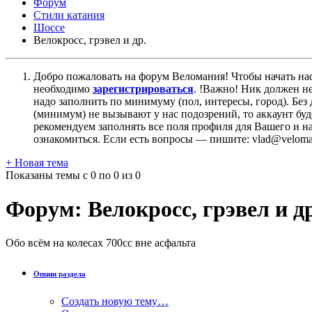
Форум
Стили катания
Шоссе
Велокросc, грэвел и др.
Добро пожаловать на форум Веломания! Чтобы начать нас
необходимо
зарегистрироваться
. !Важно! Ник должен н
надо заполнить по минимуму (пол, интересы, город). Б
(минимум) не вызывают у нас подозрений, то аккаунт бу
рекомендуем заполнять все поля профиля для Вашего и на
ознакомиться. Если есть вопросы — пишите: vlad@veloman
+
Новая тема
Показаны темы с 0 по 0 из 0
Форум:
Велокросc, грэвел и д
Обо всём на колесах 700cc вне асфальта
Опции раздела
Создать новую тему…