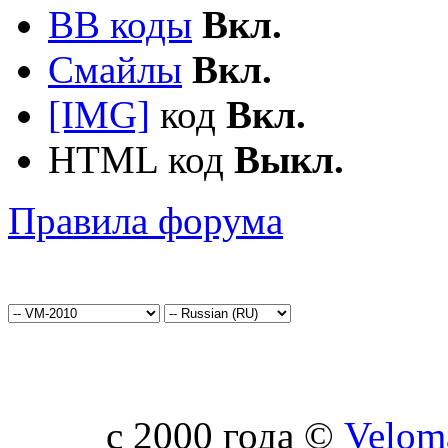
BB коды
Вкл.
Смайлы
Вкл.
[IMG]
код
Вкл.
HTML код
Выкл.
Правила форума
c 2000 года ©
Velom