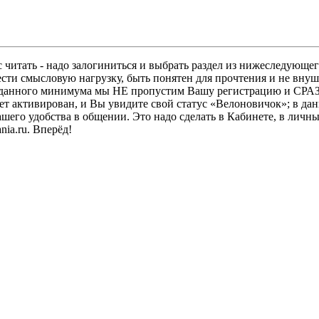
 читать - надо залогиниться и выбрать раздел из нижеследующег
ести смысловую нагрузку, быть понятен для прочтения и не в
ез данного минимума мы НЕ пропустим Вашу регистрацию и СРАЗ
дет активирован, и Вы увидите свой статус «Велоновичок»; в да
шего удобства в общении. Это надо сделать в Кабинете, в личны
ia.ru. Вперёд!