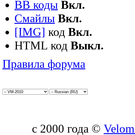
BB коды
Вкл.
Смайлы
Вкл.
[IMG]
код
Вкл.
HTML код
Выкл.
Правила форума
c 2000 года ©
Velom