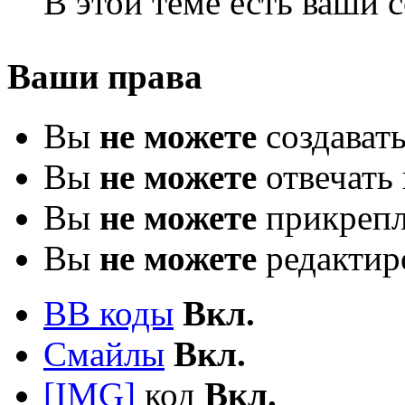
В этой теме есть ваши
Ваши права
Вы
не можете
создават
Вы
не можете
отвечать 
Вы
не можете
прикрепл
Вы
не можете
редактир
BB коды
Вкл.
Смайлы
Вкл.
[IMG]
код
Вкл.