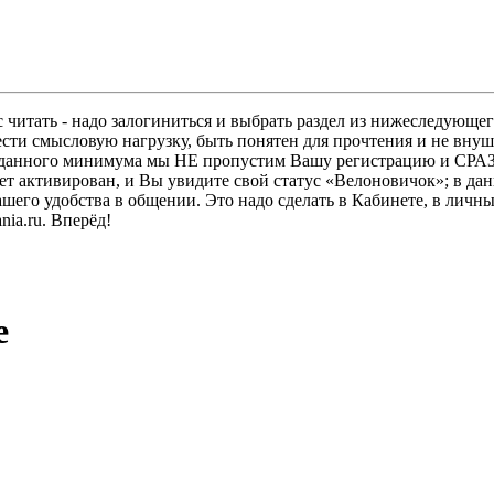
 читать - надо залогиниться и выбрать раздел из нижеследующег
ести смысловую нагрузку, быть понятен для прочтения и не в
ез данного минимума мы НЕ пропустим Вашу регистрацию и СРАЗ
дет активирован, и Вы увидите свой статус «Велоновичок»; в да
шего удобства в общении. Это надо сделать в Кабинете, в личны
ia.ru. Вперёд!
e