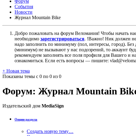
Форум
События
Новости
Журнал Mountain Bike
Добро пожаловать на форум Веломания! Чтобы начать нас
необходимо
зарегистрироваться
. !Важно! Ник должен н
надо заполнить по минимуму (пол, интересы, город). Б
(минимум) не вызывают у нас подозрений, то аккаунт бу
рекомендуем заполнять все поля профиля для Вашего и на
ознакомиться. Если есть вопросы — пишите: vlad@veloman
+
Новая тема
Показаны темы с 0 по 0 из 0
Форум:
Журнал Mountain Bik
Издательский дом
MediaSign
Опции раздела
Создать новую тему…