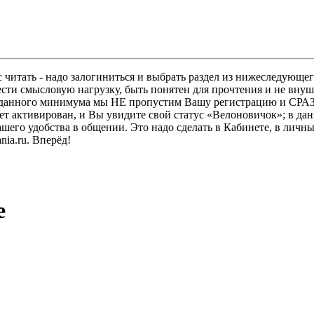
 читать - надо залогиниться и выбрать раздел из нижеследующег
ести смысловую нагрузку, быть понятен для прочтения и не в
ез данного минимума мы НЕ пропустим Вашу регистрацию и СРАЗ
дет активирован, и Вы увидите свой статус «Велоновичок»; в да
шего удобства в общении. Это надо сделать в Кабинете, в личны
ia.ru. Вперёд!
e