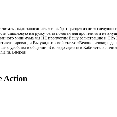
 читать - надо залогиниться и выбрать раздел из нижеследующег
ести смысловую нагрузку, быть понятен для прочтения и не в
ез данного минимума мы НЕ пропустим Вашу регистрацию и СРАЗ
дет активирован, и Вы увидите свой статус «Велоновичок»; в да
шего удобства в общении. Это надо сделать в Кабинете, в личны
ia.ru. Вперёд!
 Action