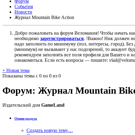
Форум
События
Новости
Журнал Mountain Bike Action
Добро пожаловать на форум Веломания! Чтобы начать нас
необходимо
зарегистрироваться
. !Важно! Ник должен н
надо заполнить по минимуму (пол, интересы, город). Б
(минимум) не вызывают у нас подозрений, то аккаунт бу
рекомендуем заполнять все поля профиля для Вашего и на
ознакомиться. Если есть вопросы — пишите: vlad@veloman
+
Новая тема
Показаны темы с 0 по 0 из 0
Форум:
Журнал Mountain Bike
Издательский дом
GameLand
Опции раздела
Создать новую тему…