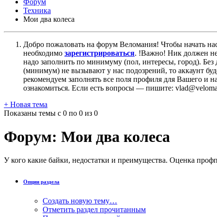
Форум
Техника
Мои два колеса
Добро пожаловать на форум Веломания! Чтобы начать нас
необходимо
зарегистрироваться
. !Важно! Ник должен н
надо заполнить по минимуму (пол, интересы, город). Б
(минимум) не вызывают у нас подозрений, то аккаунт бу
рекомендуем заполнять все поля профиля для Вашего и на
ознакомиться. Если есть вопросы — пишите: vlad@veloman
+
Новая тема
Показаны темы с 0 по 0 из 0
Форум:
Мои два колеса
У кого какие байки, недостатки и преимущества. Оценка проф
Опции раздела
Создать новую тему…
Отметить раздел прочитанным