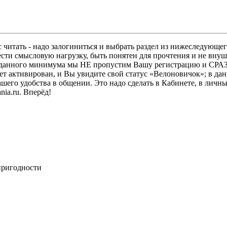
 читать - надо залогиниться и выбрать раздел из нижеследующег
ести смысловую нагрузку, быть понятен для прочтения и не в
ез данного минимума мы НЕ пропустим Вашу регистрацию и СРАЗ
дет активирован, и Вы увидите свой статус «Велоновичок»; в да
шего удобства в общении. Это надо сделать в Кабинете, в личны
ia.ru. Вперёд!
пригодности