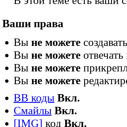
В этой теме есть ваши
Ваши права
Вы
не можете
создават
Вы
не можете
отвечать 
Вы
не можете
прикрепл
Вы
не можете
редактир
BB коды
Вкл.
Смайлы
Вкл.
[IMG]
код
Вкл.