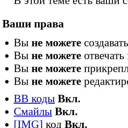
В этой теме есть ваши
Ваши права
Вы
не можете
создават
Вы
не можете
отвечать 
Вы
не можете
прикрепл
Вы
не можете
редактир
BB коды
Вкл.
Смайлы
Вкл.
[IMG]
код
Вкл.