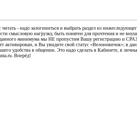
 читать - надо залогиниться и выбрать раздел из нижеследующег
ести смысловую нагрузку, быть понятен для прочтения и не в
ез данного минимума мы НЕ пропустим Вашу регистрацию и СРАЗ
дет активирован, и Вы увидите свой статус «Велоновичок»; в да
шего удобства в общении. Это надо сделать в Кабинете, в личны
ia.ru. Вперёд!