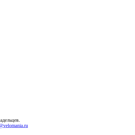
адельцев.
@velomania.ru