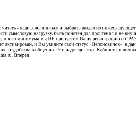
 читать - надо залогиниться и выбрать раздел из нижеследующег
ести смысловую нагрузку, быть понятен для прочтения и не в
ез данного минимума мы НЕ пропустим Вашу регистрацию и СРАЗ
дет активирован, и Вы увидите свой статус «Велоновичок»; в да
шего удобства в общении. Это надо сделать в Кабинете, в личны
ia.ru. Вперёд!