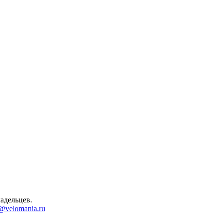
адельцев.
@velomania.ru