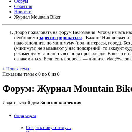
Форум
События
Новости
Журнал Mountain Biker
Добро пожаловать на форум Веломания! Чтобы начать нас
необходимо
зарегистрироваться
. !Важно! Ник должен н
надо заполнить по минимуму (пол, интересы, город). Б
(минимум) не вызывают у нас подозрений, то аккаунт бу
рекомендуем заполнять все поля профиля для Вашего и на
ознакомиться. Если есть вопросы — пишите: vlad@veloman
+
Новая тема
Показаны темы с 0 по 0 из 0
Форум:
Журнал Mountain Bik
Издательский дом
Золотая коллекция
Опции раздела
Создать новую тему…