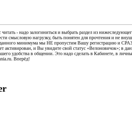
 читать - надо залогиниться и выбрать раздел из нижеследующег
ести смысловую нагрузку, быть понятен для прочтения и не в
ез данного минимума мы НЕ пропустим Вашу регистрацию и СРАЗ
дет активирован, и Вы увидите свой статус «Велоновичок»; в да
шего удобства в общении. Это надо сделать в Кабинете, в личны
ia.ru. Вперёд!
er