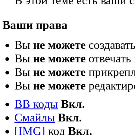
В этой теме есть ваши
Ваши права
Вы
не можете
создават
Вы
не можете
отвечать 
Вы
не можете
прикрепл
Вы
не можете
редактир
BB коды
Вкл.
Смайлы
Вкл.
[IMG]
код
Вкл.