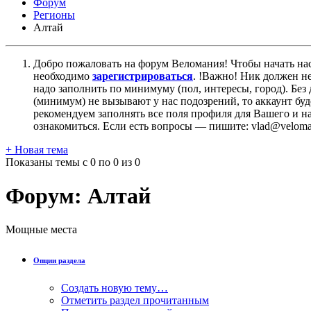
Форум
Регионы
Алтай
Добро пожаловать на форум Веломания! Чтобы начать нас
необходимо
зарегистрироваться
. !Важно! Ник должен н
надо заполнить по минимуму (пол, интересы, город). Б
(минимум) не вызывают у нас подозрений, то аккаунт бу
рекомендуем заполнять все поля профиля для Вашего и на
ознакомиться. Если есть вопросы — пишите: vlad@veloman
+
Новая тема
Показаны темы с 0 по 0 из 0
Форум:
Алтай
Мощные места
Опции раздела
Создать новую тему…
Отметить раздел прочитанным