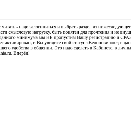
 читать - надо залогиниться и выбрать раздел из нижеследующег
ести смысловую нагрузку, быть понятен для прочтения и не в
ез данного минимума мы НЕ пропустим Вашу регистрацию и СРАЗ
дет активирован, и Вы увидите свой статус «Велоновичок»; в да
шего удобства в общении. Это надо сделать в Кабинете, в личны
ia.ru. Вперёд!