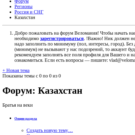
Форум
Регионы
Россия и СНГ
Казахстан
Добро пожаловать на форум Веломания! Чтобы начать нас
необходимо
зарегистрироваться
. !Важно! Ник должен н
надо заполнить по минимуму (пол, интересы, город). Б
(минимум) не вызывают у нас подозрений, то аккаунт бу
рекомендуем заполнять все поля профиля для Вашего и на
ознакомиться. Если есть вопросы — пишите: vlad@veloman
+
Новая тема
Показаны темы с 0 по 0 из 0
Форум:
Казахстан
Братья на веки
Опции раздела
Создать новую тему…