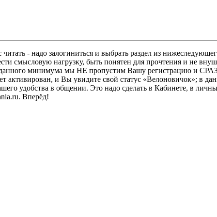
 читать - надо залогиниться и выбрать раздел из нижеследующег
ести смысловую нагрузку, быть понятен для прочтения и не в
ез данного минимума мы НЕ пропустим Вашу регистрацию и СРАЗ
дет активирован, и Вы увидите свой статус «Велоновичок»; в да
шего удобства в общении. Это надо сделать в Кабинете, в личны
ia.ru. Вперёд!