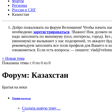
Форум
Регионы
Россия и СНГ
Казахстан
Добро пожаловать на форум Веломания! Чтобы начать нас
необходимо
зарегистрироваться
. !Важно! Ник должен н
надо заполнить по минимуму (пол, интересы, город). Б
(минимум) не вызывают у нас подозрений, то аккаунт бу
рекомендуем заполнять все поля профиля для Вашего и на
ознакомиться. Если есть вопросы — пишите: vlad@veloman
+
Новая тема
Показаны темы с 0 по 0 из 0
Форум:
Казахстан
Братья на веки
Опции раздела
Создать новую тему…