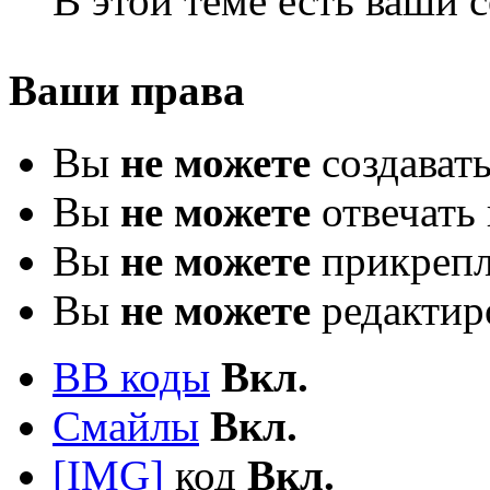
В этой теме есть ваши
Ваши права
Вы
не можете
создават
Вы
не можете
отвечать 
Вы
не можете
прикрепл
Вы
не можете
редактир
BB коды
Вкл.
Смайлы
Вкл.
[IMG]
код
Вкл.