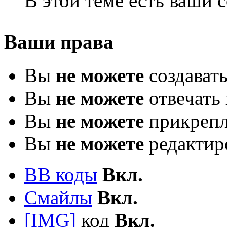
В этой теме есть ваши
Ваши права
Вы
не можете
создават
Вы
не можете
отвечать 
Вы
не можете
прикрепл
Вы
не можете
редактир
BB коды
Вкл.
Смайлы
Вкл.
[IMG]
код
Вкл.