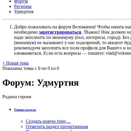
Форум
Регионы
Удмуртия
Добро пожаловать на форум Веломания! Чтобы начать нас
необходимо
зарегистрироваться
. !Важно! Ник должен н
надо заполнить по минимуму (пол, интересы, город). Б
(минимум) не вызывают у нас подозрений, то аккаунт бу
рекомендуем заполнять все поля профиля для Вашего и на
ознакомиться. Если есть вопросы — пишите: vlad@veloman
+
Новая тема
Показаны темы с 0 по 0 из 0
Форум:
Удмуртия
Родина героев
Опции раздела
Создать новую тему…
Отметить раздел прочитанным