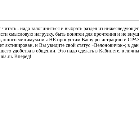
 читать - надо залогиниться и выбрать раздел из нижеследующег
ести смысловую нагрузку, быть понятен для прочтения и не в
ез данного минимума мы НЕ пропустим Вашу регистрацию и СРАЗ
дет активирован, и Вы увидите свой статус «Велоновичок»; в да
шего удобства в общении. Это надо сделать в Кабинете, в личны
ia.ru. Вперёд!