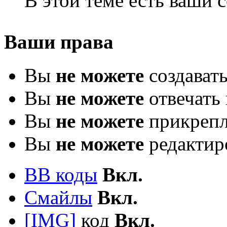
В этой теме есть ваши
Ваши права
Вы
не можете
создават
Вы
не можете
отвечать 
Вы
не можете
прикрепл
Вы
не можете
редактир
BB коды
Вкл.
Смайлы
Вкл.
[IMG]
код
Вкл.