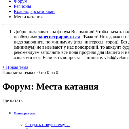
Форум
Регионы
Краснодарский край
Места катания
Добро пожаловать на форум Веломания! Чтобы начать нас
необходимо
зарегистрироваться
. !Важно! Ник должен н
надо заполнить по минимуму (пол, интересы, город). Б
(минимум) не вызывают у нас подозрений, то аккаунт бу
рекомендуем заполнять все поля профиля для Вашего и на
ознакомиться. Если есть вопросы — пишите: vlad@veloman
+
Новая тема
Показаны темы с 0 по 0 из 0
Форум:
Места катания
Где катать
Опции раздела
Создать новую тему…