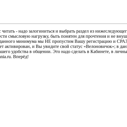
 читать - надо залогиниться и выбрать раздел из нижеследующег
ести смысловую нагрузку, быть понятен для прочтения и не в
ез данного минимума мы НЕ пропустим Вашу регистрацию и СРАЗ
дет активирован, и Вы увидите свой статус «Велоновичок»; в да
шего удобства в общении. Это надо сделать в Кабинете, в личны
ia.ru. Вперёд!