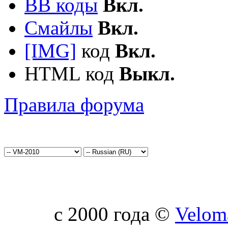
BB коды
Вкл.
Смайлы
Вкл.
[IMG]
код
Вкл.
HTML код
Выкл.
Правила форума
c 2000 года ©
Velom