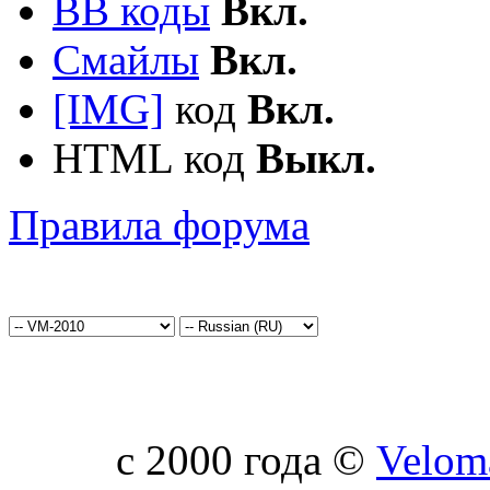
BB коды
Вкл.
Смайлы
Вкл.
[IMG]
код
Вкл.
HTML код
Выкл.
Правила форума
c 2000 года ©
Velom