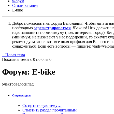
Форум
Стили катания
E-bike
Добро пожаловать на форум Веломания! Чтобы начать нас
необходимо
зарегистрироваться
. !Важно! Ник должен н
надо заполнить по минимуму (пол, интересы, город). Б
(минимум) не вызывают у нас подозрений, то аккаунт бу
рекомендуем заполнять все поля профиля для Вашего и на
ознакомиться. Если есть вопросы — пишите: vlad@veloman
+
Новая тема
Показаны темы с 0 по 0 из 0
Форум:
E-bike
электровелосипед
Опции раздела
Создать новую тему…
Отметить раздел прочитанным