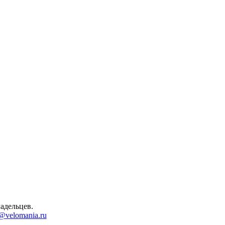
адельцев.
@velomania.ru