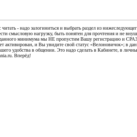
 читать - надо залогиниться и выбрать раздел из нижеследующег
ести смысловую нагрузку, быть понятен для прочтения и не в
ез данного минимума мы НЕ пропустим Вашу регистрацию и СРАЗ
дет активирован, и Вы увидите свой статус «Велоновичок»; в да
шего удобства в общении. Это надо сделать в Кабинете, в личны
ia.ru. Вперёд!