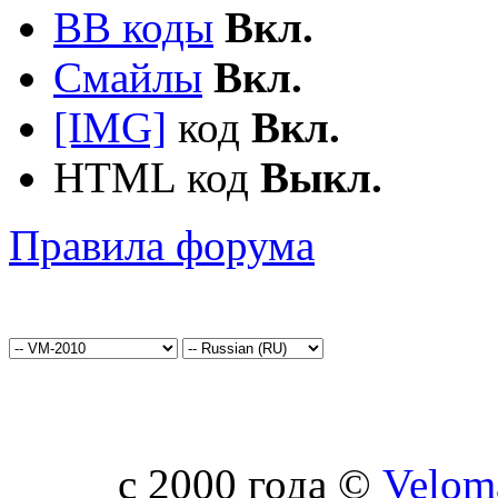
BB коды
Вкл.
Смайлы
Вкл.
[IMG]
код
Вкл.
HTML код
Выкл.
Правила форума
c 2000 года ©
Velom