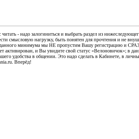
 читать - надо залогиниться и выбрать раздел из нижеследующег
ести смысловую нагрузку, быть понятен для прочтения и не в
ез данного минимума мы НЕ пропустим Вашу регистрацию и СРАЗ
дет активирован, и Вы увидите свой статус «Велоновичок»; в да
шего удобства в общении. Это надо сделать в Кабинете, в личны
ia.ru. Вперёд!