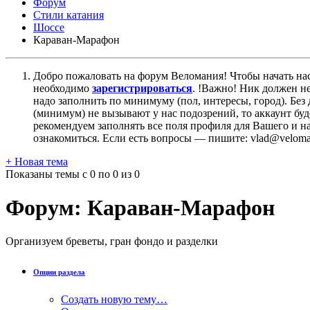
Форум
Стили катания
Шоссе
Караван-Марафон
Добро пожаловать на форум Веломания! Чтобы начать нас
необходимо
зарегистрироваться
. !Важно! Ник должен н
надо заполнить по минимуму (пол, интересы, город). Б
(минимум) не вызывают у нас подозрений, то аккаунт бу
рекомендуем заполнять все поля профиля для Вашего и на
ознакомиться. Если есть вопросы — пишите: vlad@veloman
+
Новая тема
Показаны темы с 0 по 0 из 0
Форум:
Караван-Марафон
Организуем бреветы, гран фондо и разделки
Опции раздела
Создать новую тему…