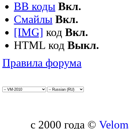
BB коды
Вкл.
Смайлы
Вкл.
[IMG]
код
Вкл.
HTML код
Выкл.
Правила форума
c 2000 года ©
Velom