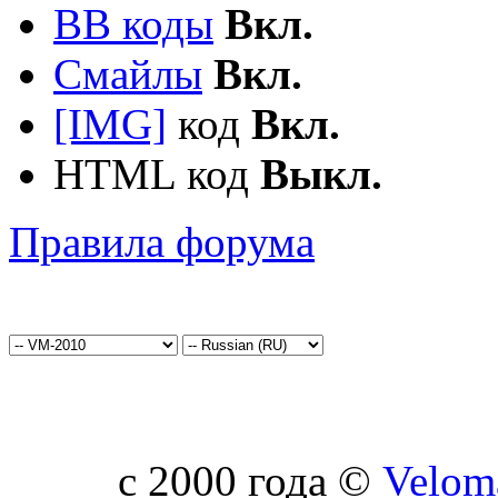
BB коды
Вкл.
Смайлы
Вкл.
[IMG]
код
Вкл.
HTML код
Выкл.
Правила форума
c 2000 года ©
Velom