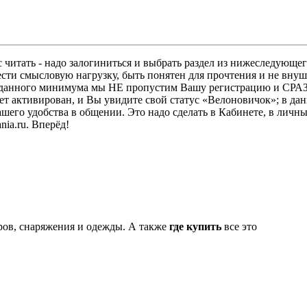
 читать - надо залогиниться и выбрать раздел из нижеследующег
ести смысловую нагрузку, быть понятен для прочтения и не в
ез данного минимума мы НЕ пропустим Вашу регистрацию и СРАЗ
дет активирован, и Вы увидите свой статус «Велоновичок»; в да
шего удобства в общении. Это надо сделать в Кабинете, в личны
ia.ru. Вперёд!
аров, снаряжения и одежды. А также
где купить
все это