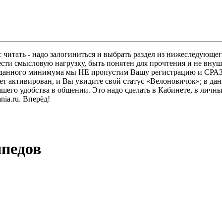
 читать - надо залогиниться и выбрать раздел из нижеследующег
ести смысловую нагрузку, быть понятен для прочтения и не в
ез данного минимума мы НЕ пропустим Вашу регистрацию и СРАЗ
дет активирован, и Вы увидите свой статус «Велоновичок»; в да
шего удобства в общении. Это надо сделать в Кабинете, в личны
ia.ru. Вперёд!
ипедов