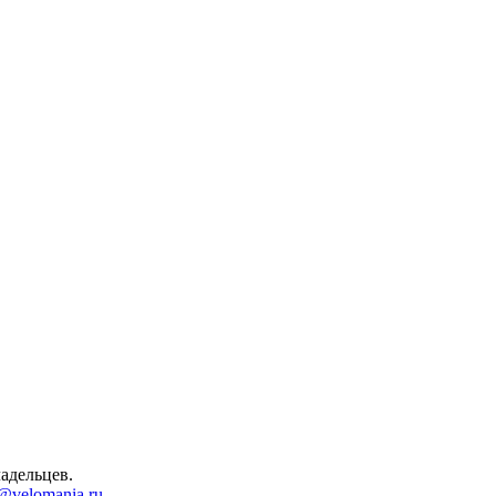
адельцев.
@velomania.ru