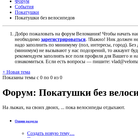
Форум
События
Покатушки
Покатушки без велосипедов
Добро пожаловать на форум Веломания! Чтобы начать нас
необходимо
зарегистрироваться
. !Важно! Ник должен н
надо заполнить по минимуму (пол, интересы, город). Б
(минимум) не вызывают у нас подозрений, то аккаунт бу
рекомендуем заполнять все поля профиля для Вашего и на
ознакомиться. Если есть вопросы — пишите: vlad@veloman
+
Новая тема
Показаны темы с 0 по 0 из 0
Форум:
Покатушки без велос
На лыжах, на своих двоих, ... пока велосипеды отдыхают.
Опции раздела
Создать новую тему…