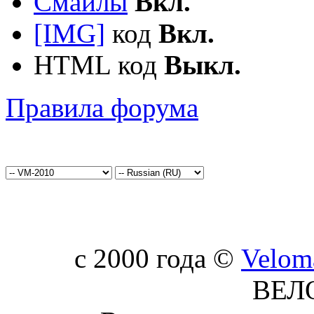
Смайлы
Вкл.
[IMG]
код
Вкл.
HTML код
Выкл.
Правила форума
c 2000 года ©
Velom
ВЕЛ