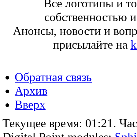
Все логотипы и т
собственностью и
Анонсы, новости и воп
присылайте на
k
Обратная связь
Архив
Вверх
Текущее время:
01:21
. Ча
Digital Point modules:
Sphi