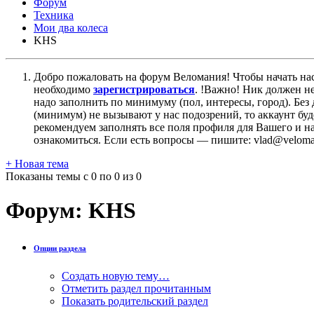
Форум
Техника
Мои два колеса
KHS
Добро пожаловать на форум Веломания! Чтобы начать нас
необходимо
зарегистрироваться
. !Важно! Ник должен н
надо заполнить по минимуму (пол, интересы, город). Б
(минимум) не вызывают у нас подозрений, то аккаунт бу
рекомендуем заполнять все поля профиля для Вашего и на
ознакомиться. Если есть вопросы — пишите: vlad@veloman
+
Новая тема
Показаны темы с 0 по 0 из 0
Форум:
KHS
Опции раздела
Создать новую тему…
Отметить раздел прочитанным
Показать родительский раздел