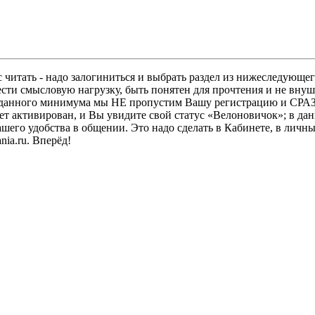
 читать - надо залогиниться и выбрать раздел из нижеследующег
ести смысловую нагрузку, быть понятен для прочтения и не в
ез данного минимума мы НЕ пропустим Вашу регистрацию и СРАЗ
дет активирован, и Вы увидите свой статус «Велоновичок»; в да
шего удобства в общении. Это надо сделать в Кабинете, в личны
ia.ru. Вперёд!