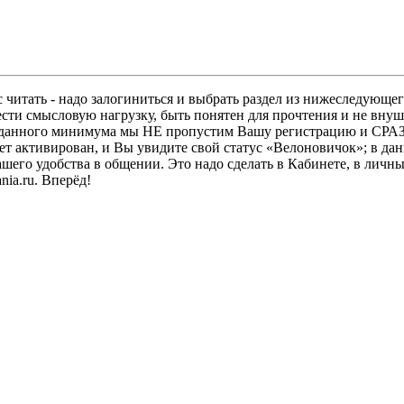
 читать - надо залогиниться и выбрать раздел из нижеследующег
ести смысловую нагрузку, быть понятен для прочтения и не в
ез данного минимума мы НЕ пропустим Вашу регистрацию и СРАЗ
дет активирован, и Вы увидите свой статус «Велоновичок»; в да
шего удобства в общении. Это надо сделать в Кабинете, в личны
ia.ru. Вперёд!