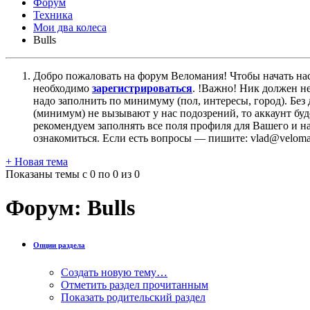
Форум
Техника
Мои два колеса
Bulls
Добро пожаловать на форум Веломания! Чтобы начать нас
необходимо
зарегистрироваться
. !Важно! Ник должен н
надо заполнить по минимуму (пол, интересы, город). Б
(минимум) не вызывают у нас подозрений, то аккаунт бу
рекомендуем заполнять все поля профиля для Вашего и на
ознакомиться. Если есть вопросы — пишите: vlad@veloman
+
Новая тема
Показаны темы с 0 по 0 из 0
Форум:
Bulls
Опции раздела
Создать новую тему…
Отметить раздел прочитанным
Показать родительский раздел