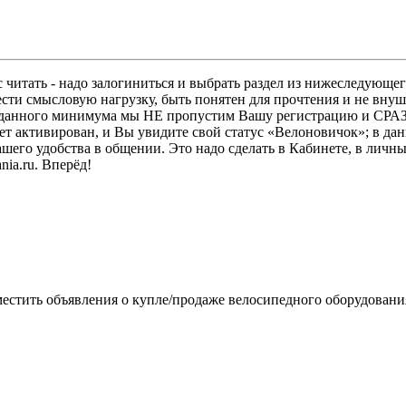
 читать - надо залогиниться и выбрать раздел из нижеследующег
ести смысловую нагрузку, быть понятен для прочтения и не в
ез данного минимума мы НЕ пропустим Вашу регистрацию и СРАЗ
дет активирован, и Вы увидите свой статус «Велоновичок»; в да
шего удобства в общении. Это надо сделать в Кабинете, в личны
ia.ru. Вперёд!
местить объявления о купле/продаже велосипедного оборудовани