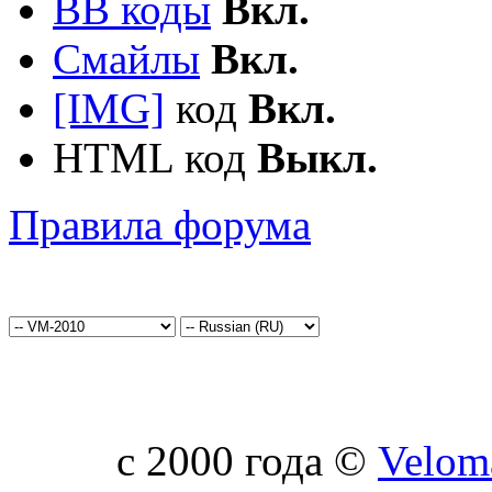
BB коды
Вкл.
Смайлы
Вкл.
[IMG]
код
Вкл.
HTML код
Выкл.
Правила форума
c 2000 года ©
Velom