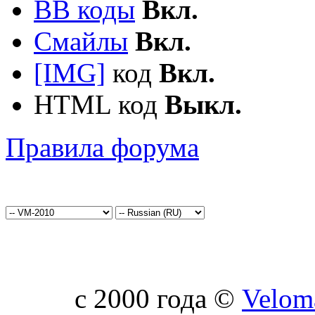
BB коды
Вкл.
Смайлы
Вкл.
[IMG]
код
Вкл.
HTML код
Выкл.
Правила форума
c 2000 года ©
Velom