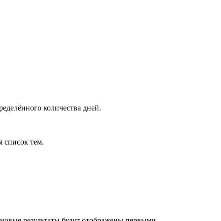
ределённого количества дней.
я список тем.
 новые результаты будут отображены первыми.