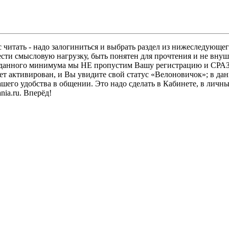
 читать - надо залогиниться и выбрать раздел из нижеследующег
ести смысловую нагрузку, быть понятен для прочтения и не в
ез данного минимума мы НЕ пропустим Вашу регистрацию и СРАЗ
дет активирован, и Вы увидите свой статус «Велоновичок»; в да
шего удобства в общении. Это надо сделать в Кабинете, в личны
ia.ru. Вперёд!