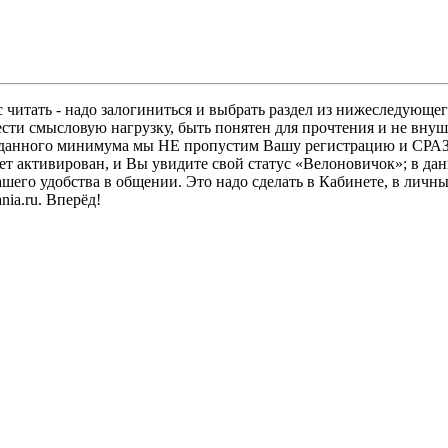
 читать - надо залогиниться и выбрать раздел из нижеследующег
ести смысловую нагрузку, быть понятен для прочтения и не в
ез данного минимума мы НЕ пропустим Вашу регистрацию и СРАЗ
дет активирован, и Вы увидите свой статус «Велоновичок»; в да
шего удобства в общении. Это надо сделать в Кабинете, в личны
ia.ru. Вперёд!