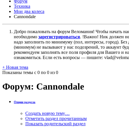
Форум
Техника
Мои два колеса
Cannondale
Добро пожаловать на форум Веломания! Чтобы начать нас
необходимо
зарегистрироваться
. !Важно! Ник должен н
надо заполнить по минимуму (пол, интересы, город). Б
(минимум) не вызывают у нас подозрений, то аккаунт бу
рекомендуем заполнять все поля профиля для Вашего и на
ознакомиться. Если есть вопросы — пишите: vlad@veloman
+
Новая тема
Показаны темы с 0 по 0 из 0
Форум:
Cannondale
Опции раздела
Создать новую тему…
Отметить раздел прочитанным
Показать родительский раздел