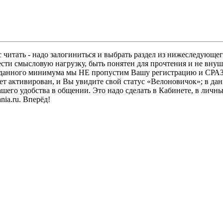
 читать - надо залогиниться и выбрать раздел из нижеследующег
ести смысловую нагрузку, быть понятен для прочтения и не в
ез данного минимума мы НЕ пропустим Вашу регистрацию и СРАЗ
дет активирован, и Вы увидите свой статус «Велоновичок»; в да
шего удобства в общении. Это надо сделать в Кабинете, в личны
ia.ru. Вперёд!