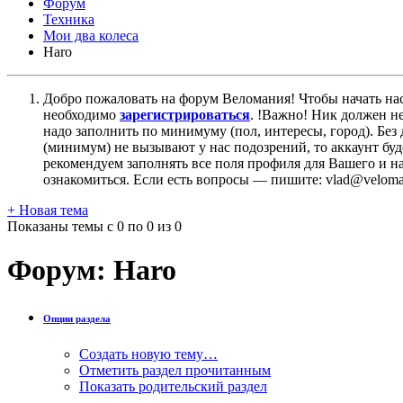
Форум
Техника
Мои два колеса
Haro
Добро пожаловать на форум Веломания! Чтобы начать нас
необходимо
зарегистрироваться
. !Важно! Ник должен н
надо заполнить по минимуму (пол, интересы, город). Б
(минимум) не вызывают у нас подозрений, то аккаунт бу
рекомендуем заполнять все поля профиля для Вашего и на
ознакомиться. Если есть вопросы — пишите: vlad@veloman
+
Новая тема
Показаны темы с 0 по 0 из 0
Форум:
Haro
Опции раздела
Создать новую тему…
Отметить раздел прочитанным
Показать родительский раздел