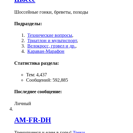
Шоссейные гонки, бреветы, походы
Подразделы:
Технические вопросы
,
Триатлон и мультиспорт
,
Велокросc, грэвел и др.
,
Караван-Марафон
Статистика раздела:
Тем: 4,437
Сообщений: 592,885
Последнее сообщение:
Личный
AM-FR-DH
Тренируемся и едем в горы!
Треки