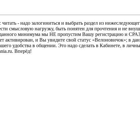
 читать - надо залогиниться и выбрать раздел из нижеследующег
ести смысловую нагрузку, быть понятен для прочтения и не в
ез данного минимума мы НЕ пропустим Вашу регистрацию и СРАЗ
дет активирован, и Вы увидите свой статус «Велоновичок»; в да
шего удобства в общении. Это надо сделать в Кабинете, в личны
ia.ru. Вперёд!