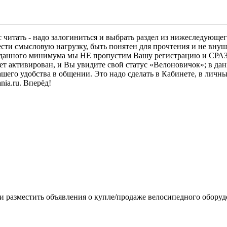
 читать - надо залогиниться и выбрать раздел из нижеследующег
ести смысловую нагрузку, быть понятен для прочтения и не в
ез данного минимума мы НЕ пропустим Вашу регистрацию и СРАЗ
дет активирован, и Вы увидите свой статус «Велоновичок»; в да
шего удобства в общении. Это надо сделать в Кабинете, в личны
ia.ru. Вперёд!
ли разместить объявления о купле/продаже велосипедного обору