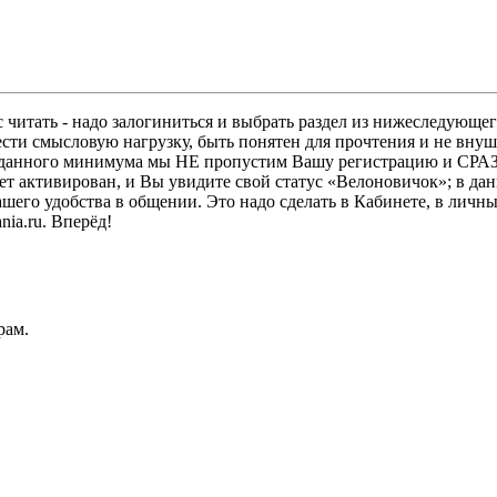
 читать - надо залогиниться и выбрать раздел из нижеследующег
ести смысловую нагрузку, быть понятен для прочтения и не в
ез данного минимума мы НЕ пропустим Вашу регистрацию и СРАЗ
дет активирован, и Вы увидите свой статус «Велоновичок»; в да
шего удобства в общении. Это надо сделать в Кабинете, в личны
ia.ru. Вперёд!
рам.