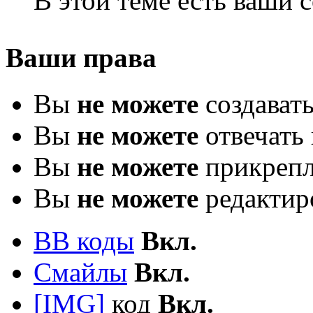
В этой теме есть ваши
Ваши права
Вы
не можете
создават
Вы
не можете
отвечать 
Вы
не можете
прикрепл
Вы
не можете
редактир
BB коды
Вкл.
Смайлы
Вкл.
[IMG]
код
Вкл.