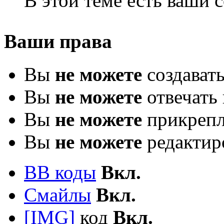
В этой теме есть ваши
Ваши права
Вы
не можете
создават
Вы
не можете
отвечать 
Вы
не можете
прикрепл
Вы
не можете
редактир
BB коды
Вкл.
Смайлы
Вкл.
[IMG]
код
Вкл.