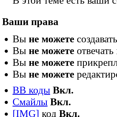
В этой теме есть ваши
Ваши права
Вы
не можете
создават
Вы
не можете
отвечать 
Вы
не можете
прикрепл
Вы
не можете
редактир
BB коды
Вкл.
Смайлы
Вкл.
[IMG]
код
Вкл.