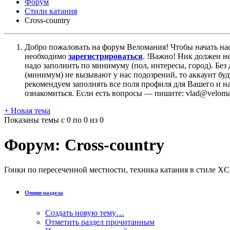
Форум
Стили катания
Cross-сountry
Добро пожаловать на форум Веломания! Чтобы начать нас
необходимо
зарегистрироваться
. !Важно! Ник должен н
надо заполнить по минимуму (пол, интересы, город). Б
(минимум) не вызывают у нас подозрений, то аккаунт бу
рекомендуем заполнять все поля профиля для Вашего и на
ознакомиться. Если есть вопросы — пишите: vlad@veloman
+
Новая тема
Показаны темы с 0 по 0 из 0
Форум:
Cross-сountry
Гонки по пересеченной местности, техника катания в стиле XC
Опции раздела
Создать новую тему…
Отметить раздел прочитанным