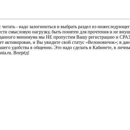
 читать - надо залогиниться и выбрать раздел из нижеследующег
ести смысловую нагрузку, быть понятен для прочтения и не в
ез данного минимума мы НЕ пропустим Вашу регистрацию и СРАЗ
дет активирован, и Вы увидите свой статус «Велоновичок»; в да
шего удобства в общении. Это надо сделать в Кабинете, в личны
ia.ru. Вперёд!