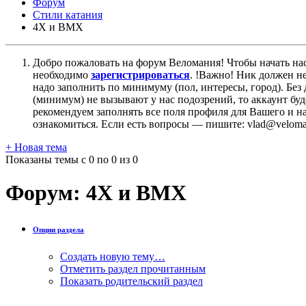
Форум
Стили катания
4X и BMX
Добро пожаловать на форум Веломания! Чтобы начать нас
необходимо
зарегистрироваться
. !Важно! Ник должен н
надо заполнить по минимуму (пол, интересы, город). Б
(минимум) не вызывают у нас подозрений, то аккаунт бу
рекомендуем заполнять все поля профиля для Вашего и на
ознакомиться. Если есть вопросы — пишите: vlad@veloman
+
Новая тема
Показаны темы с 0 по 0 из 0
Форум:
4X и BMX
Опции раздела
Создать новую тему…
Отметить раздел прочитанным
Показать родительский раздел