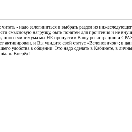
 читать - надо залогиниться и выбрать раздел из нижеследующег
ести смысловую нагрузку, быть понятен для прочтения и не в
ез данного минимума мы НЕ пропустим Вашу регистрацию и СРАЗ
дет активирован, и Вы увидите свой статус «Велоновичок»; в да
шего удобства в общении. Это надо сделать в Кабинете, в личны
ia.ru. Вперёд!